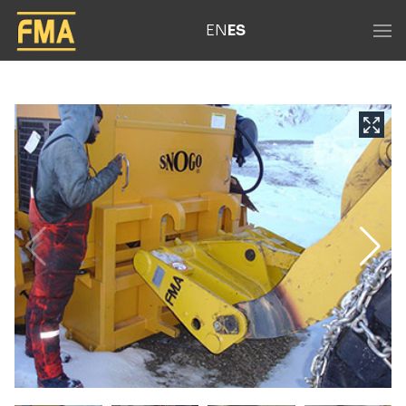
EN
ES